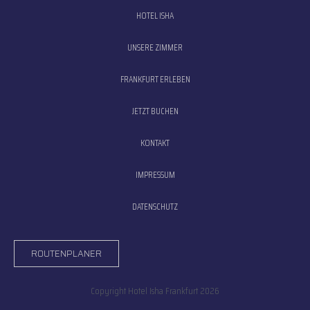
HOTEL ISHA
UNSERE ZIMMER
FRANKFURT ERLEBEN
JETZT BUCHEN
KONTAKT
IMPRESSUM
DATENSCHUTZ
ROUTENPLANER
Copyright Hotel Isha Frankfurt 2026